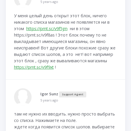
5 years ago
У меня целый день открыт этот блок, ничего
никакого списка магазинов не появляется ни в
этом
https://prnt.sc/v9f5jm
ни в этом
https://prnt.sc/v9f8as ! Этот блок почему то не
выкладывает имеющиеся магазины, он явно
неисправен!! Вот другие блоки похожие сразу же
выдают список шопов, а это нет! вот например
этот блок , сразу же вываливаются магазины
https://prnt.sc/v9f9xt
!
Igor Sunz
Support Agent
5 years ago
там не нужно их вводить. нужно просто выбрать
со списка. Нажимаете на поле.
ждете когда появится список шопов. выбираете