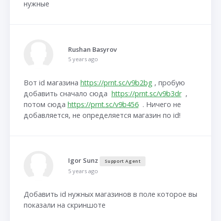
нужные
Rushan Basyrov
5 years ago
Вот id магазина
https://prnt.sc/v9b2bg
, пробую
добавить сначало сюда
https://prnt.sc/v9b3dr
,
потом сюда
https://prnt.sc/v9b456
. Ничего не
добавляется, не определяется магазин по id!
Igor Sunz
Support Agent
5 years ago
Добавить id нужных магазинов в поле которое вы
показали на скриншоте